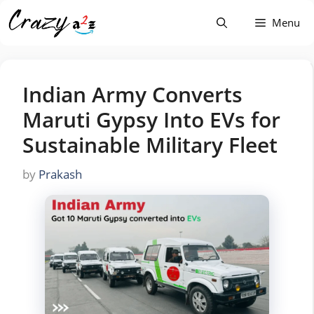
Skip
Menu
to
content
Indian Army Converts
Maruti Gypsy Into EVs for
Sustainable Military Fleet
by
Prakash