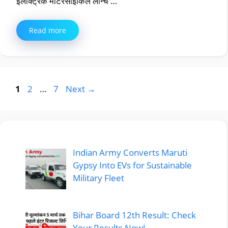
इलेक्ट्रिक मोटरसाइकिल लॉन्च …
Read more
Page
Page
Page
1
2
…
7
Next
→
Indian Army Converts Maruti
Gypsy Into EVs for Sustainable
Military Fleet
Bihar Board 12th Result: Check
Your Results Now!