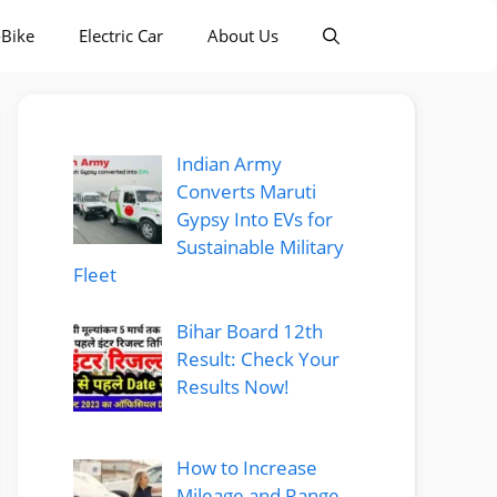
-Bike
Electric Car
About Us
Indian Army
Converts Maruti
Gypsy Into EVs for
Sustainable Military
Fleet
Bihar Board 12th
Result: Check Your
Results Now!
How to Increase
Mileage and Range