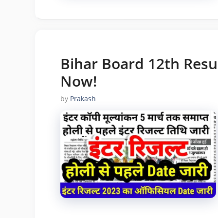
Bihar Board 12th Resu
Now!
by
Prakash