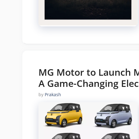
MG Motor to Launch M
A Game-Changing Elect
by
Prakash