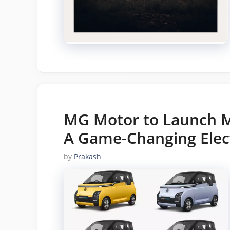
MG Motor to Launch M
A Game-Changing Elect
by
Prakash