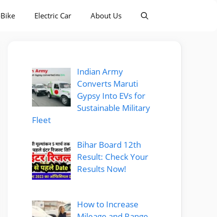
-Bike
Electric Car
About Us
Indian Army
Converts Maruti
Gypsy Into EVs for
Sustainable Military
Fleet
Bihar Board 12th
Result: Check Your
Results Now!
How to Increase
Mileage and Range