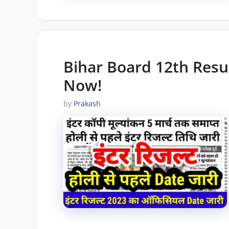
Bihar Board 12th Resu
Now!
by
Prakash