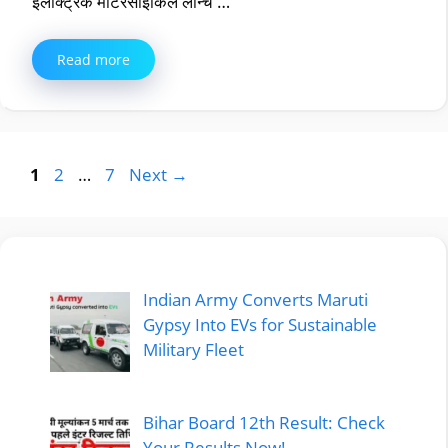
इलेक्ट्रिक मोटरसाइकिल लॉन्च …
Read more
Page
Page
Page
1
2
…
7
Next
→
Indian Army Converts Maruti
Gypsy Into EVs for Sustainable
Military Fleet
Bihar Board 12th Result: Check
Your Results Now!