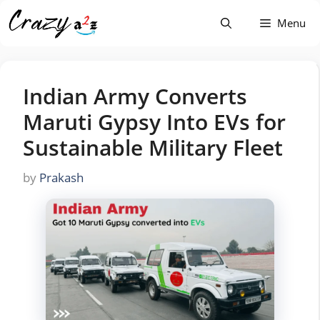
Skip
Menu
to
content
Indian Army Converts
Maruti Gypsy Into EVs for
Sustainable Military Fleet
by
Prakash