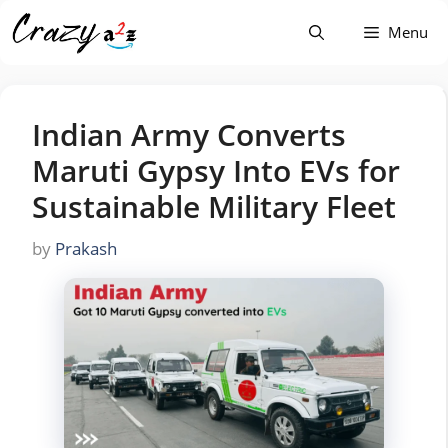
Skip
Menu
to
content
Indian Army Converts
Maruti Gypsy Into EVs for
Sustainable Military Fleet
by
Prakash