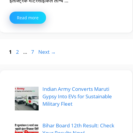
इलेक्ट्रिक मोटरसाइकिल लॉन्च …
Read more
Page
Page
Page
1
2
…
7
Next
→
Indian Army Converts Maruti
Gypsy Into EVs for Sustainable
Military Fleet
Bihar Board 12th Result: Check
Your Results Now!