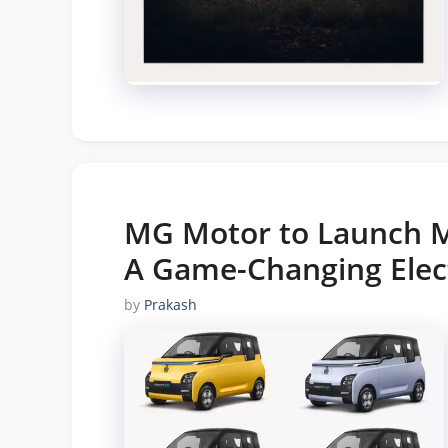
MG Motor to Launch M
A Game-Changing Elect
by
Prakash