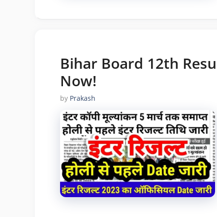
Bihar Board 12th Resu
Now!
by
Prakash