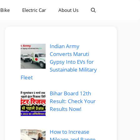
-Bike
Electric Car
About Us
Indian Army
Converts Maruti
Gypsy Into EVs for
Sustainable Military
Fleet
Bihar Board 12th
Result: Check Your
Results Now!
How to Increase
Mileage and Range