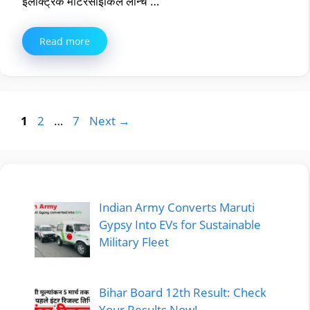
इलेक्ट्रिक मोटरसाइकिल लॉन्च …
Read more
Page
Page
Page
1
2
…
7
Next
→
Indian Army Converts Maruti
Gypsy Into EVs for Sustainable
Military Fleet
Bihar Board 12th Result: Check
Your Results Now!