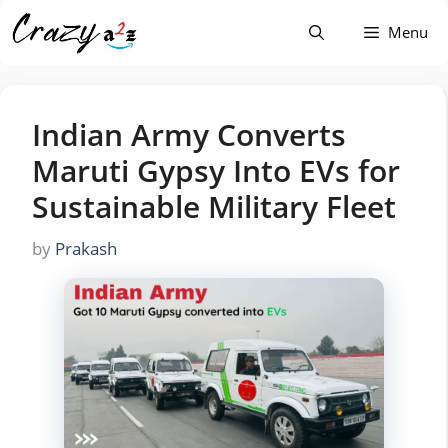
Skip
Menu
to
content
Indian Army Converts
Maruti Gypsy Into EVs for
Sustainable Military Fleet
by
Prakash