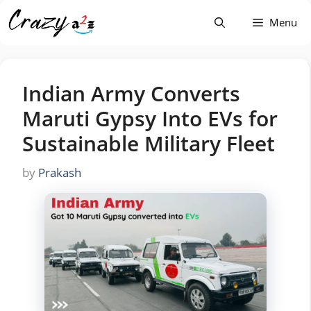
Skip
Menu
to
content
Indian Army Converts
Maruti Gypsy Into EVs for
Sustainable Military Fleet
by
Prakash