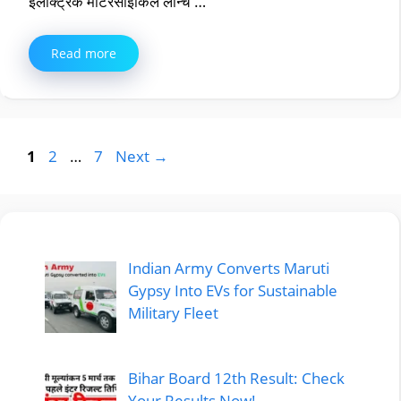
इलेक्ट्रिक मोटरसाइकिल लॉन्च …
Read more
Page
Page
Page
1
2
…
7
Next
→
Indian Army Converts Maruti
Gypsy Into EVs for Sustainable
Military Fleet
Bihar Board 12th Result: Check
Your Results Now!