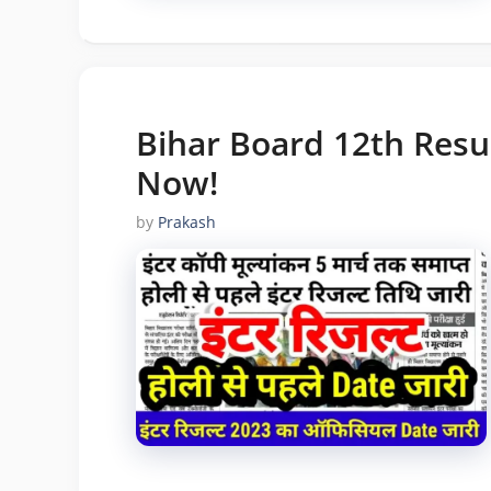
Bihar Board 12th Resu
Now!
by
Prakash