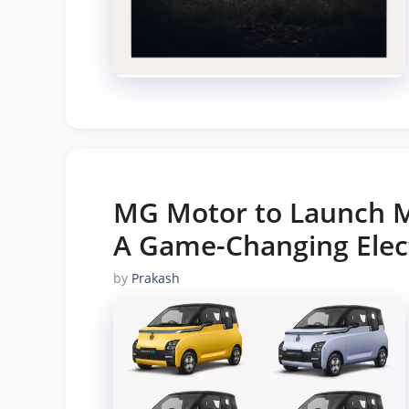
MG Motor to Launch M
A Game-Changing Elect
by
Prakash