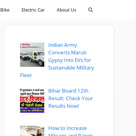
-Bike
Electric Car
About Us
Indian Army
Converts Maruti
Gypsy Into EVs for
Sustainable Military
Fleet
Bihar Board 12th
Result: Check Your
Results Now!
How to Increase
Mileage and Range