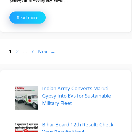
इलेक्ट्रिक मोटरसाइकिल लॉन्च …
Read more
Page
Page
Page
1
2
…
7
Next
→
Indian Army Converts Maruti
Gypsy Into EVs for Sustainable
Military Fleet
Bihar Board 12th Result: Check
Your Results Now!