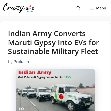
Skip
Menu
to
content
Indian Army Converts
Maruti Gypsy Into EVs for
Sustainable Military Fleet
by
Prakash