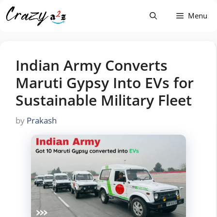
Skip
Menu
to
content
Indian Army Converts
Maruti Gypsy Into EVs for
Sustainable Military Fleet
by
Prakash