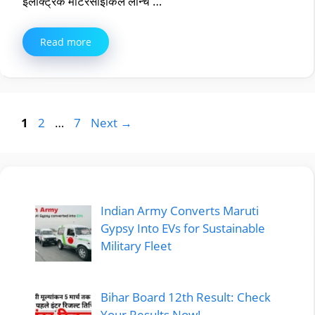
इलेक्ट्रिक मोटरसाइकिल लॉन्च …
Read more
Page
Page
Page
1
2
…
7
Next
→
Indian Army Converts Maruti
Gypsy Into EVs for Sustainable
Military Fleet
Bihar Board 12th Result: Check
Your Results Now!