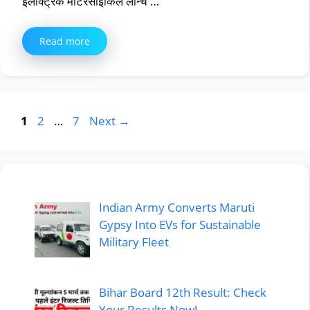
इलेक्ट्रिक मोटरसाइकिल लॉन्च …
Read more
Page
Page
Page
1
2
…
7
Next
→
Indian Army Converts Maruti
Gypsy Into EVs for Sustainable
Military Fleet
Bihar Board 12th Result: Check
Your Results Now!