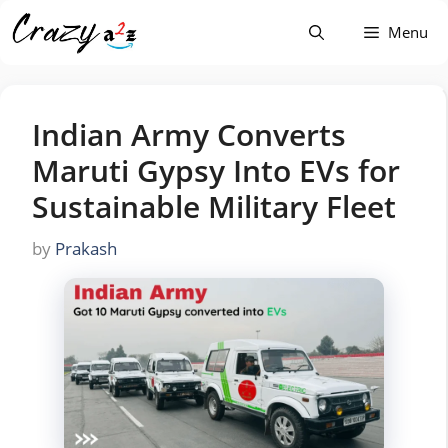
Skip
Menu
to
content
Indian Army Converts
Maruti Gypsy Into EVs for
Sustainable Military Fleet
by
Prakash