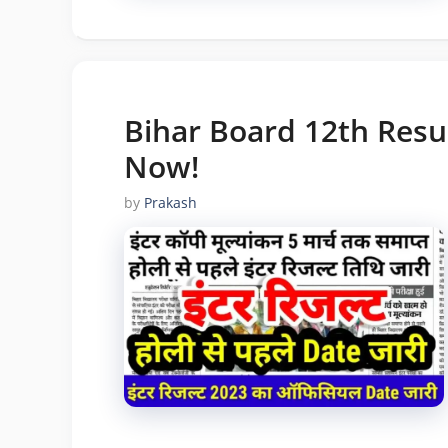
Bihar Board 12th Resu
Now!
by
Prakash