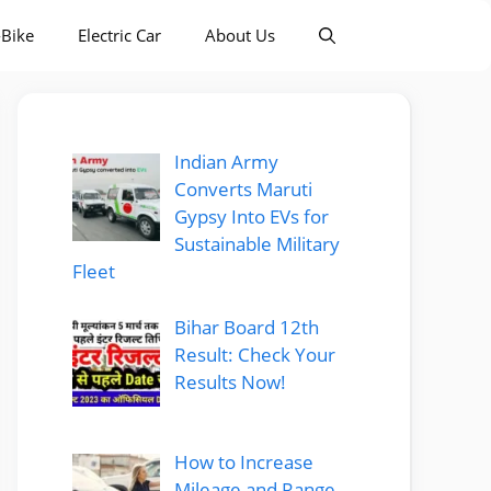
-Bike
Electric Car
About Us
Indian Army
Converts Maruti
Gypsy Into EVs for
Sustainable Military
Fleet
Bihar Board 12th
Result: Check Your
Results Now!
How to Increase
Mileage and Range