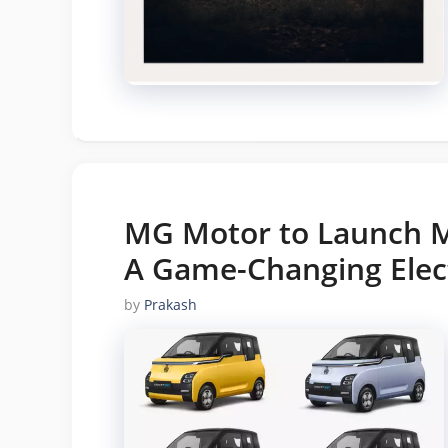
MG Motor to Launch M
A Game-Changing Elect
by
Prakash