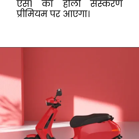
एस1 का होली संस्करण
प्रीमियम पर आएगा।
Opening
https://crazya2z.in/ola-electric-unveils-limited-edition-s1-holi.html