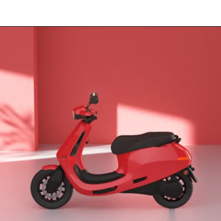
Opening
https://crazya2z.in/ola-electric-unveils-limited-edition-s1-holi.html