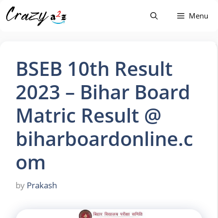
Skip
Menu
to
content
BSEB 10th Result
2023 – Bihar Board
Matric Result @
biharboardonline.c
om
by
Prakash