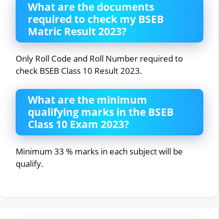
What are the documents
required to check my BSEB
Matric Result 2023?
Only Roll Code and Roll Number required to
check BSEB Class 10 Result 2023.
What are the minimum
qualifying marks in the BSEB
Class 10 Exam 2023?
Minimum 33 % marks in each subject will be
qualify.