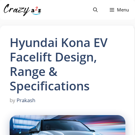
Skip
Menu
to
content
Hyundai Kona EV
Facelift Design,
Range &
Specifications
by
Prakash