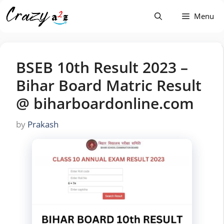
Skip
Menu
to
content
BSEB 10th Result 2023 –
Bihar Board Matric Result
@ biharboardonline.com
by
Prakash