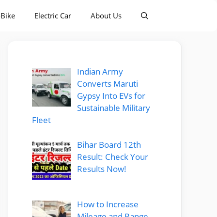
-Bike
Electric Car
About Us
Indian Army
Converts Maruti
Gypsy Into EVs for
Sustainable Military
Fleet
Bihar Board 12th
Result: Check Your
Results Now!
How to Increase
Mileage and Range