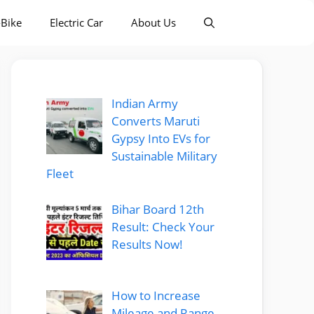
-Bike
Electric Car
About Us
Indian Army
Converts Maruti
Gypsy Into EVs for
Sustainable Military
Fleet
Bihar Board 12th
Result: Check Your
Results Now!
How to Increase
Mileage and Range